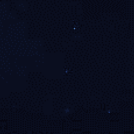
下一篇：
科尔生气波姐失望波杰姆错失空位
皇马更衣室氛围