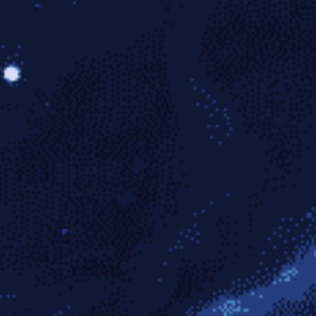
3、促进商业合作
亚冠联赛扩军必然吸引更多赞助商和商业伙伴前
一些企业可能未能看到足够大的市场价值。而现
曝光率，为赞助商提供了更多选择空间。同时，
企业寻找新的合作机会，从而拓展市场边界。
另外，与其他体育项目相比，亚冠联赛拥有独特
了良好的故事基础。在赞助商投入资源时，他们
丰富多彩且具有地方特色的活动，与当地群众建
种互动还能为企业树立良好的社会形象，实现品
最后，在日益激烈的大环境下，各类媒体平台也
果。赞助商与媒体通过不同形式共同开展赛事宣
造了更优质的信息获取渠道。因此，可以预见未
亚冠联赛的发展注入源源不断的新动力。