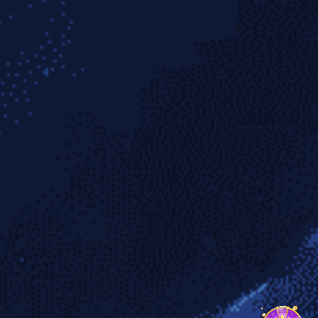
彩的赛事安排，让观众享受到更高质量、更
可以通过交锋展示各自独特的技战术风格，
代表的不仅是俱乐部，更是国家形象，这种
性。
场比赛结果，并产生更强烈的情感共鸣。在
引发社交平台上的讨论，使得观众体验不再
中，形成全方位、多层次的信息传播网络。
推广也会随之增多。例如，可以举办球迷见
赛时参与其中，而是可以通过各种方式切身
赛事忠诚度。