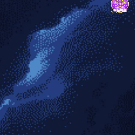
来合作。在过去，由于参赛队伍数量有限，
在，通过拓宽参赛渠道，大幅度提升了品牌
不同地区球队之间建立起联系，有助于跨国
的人文背景和地域特点，这为品牌营销创造
希望这些投资能产生实际回报，因此借助于
立情感联系，是一种有效的方法。此外，这
牌价值最大化。
开始重视与体育赛事结合，以达到双赢效
传，不仅推动了广告效益，也为广大球迷创
来将会有越来越多的新兴商业模式涌现，为