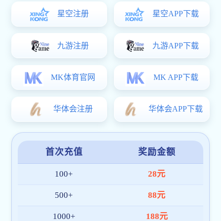
香农夏普称赞哈珀潜力无限但布伦森场均得分更胜一筹
2026-08-03
8 次浏览