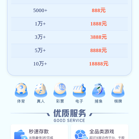
篮网决定推迟一天戴隆夏普下赛季球队选项的决定日期
2026-08-02
8 次浏览