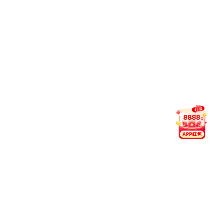
杨毅谈勇士未来库里年华已逝追梦白发显老字母若加盟
将引发尴尬局面
2026-07-10
33 次浏览