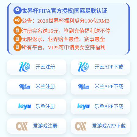
哈兰德与英格兰后卫对决数据分析斯通斯零封格伊交锋
进球七次
2026-08-05
5 次浏览
老鹰愿意交易范德彪与湖人互换首轮选秀权但双方仍存
分歧
2026-08-04
8 次浏览