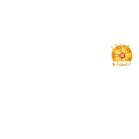
此外，积极性教练还承担着桥梁作用，他们需要有效
地传达主教练及管理层的信息，同时也要倾听球员们
的问题与建议。这种双向沟通可以帮助缓解紧张情
绪，使队伍更团结一致，形成合力。通过建立信任关
系，球员会更加愿意表达自己的想法，从而提高整体
合作效果。
总之，在一个竞争激烈且压力巨大的环境中，拥有一
位优秀的积极性教练显得尤为重要。本特利凭借其丰
富的人际交往经验，有望帮助热刺创造一个更加开放
与包容的平台，让每位成员都能发挥最佳状态。
3、预期带来的变化
本特利加入后，预计将会给热刺带来显著变化。首