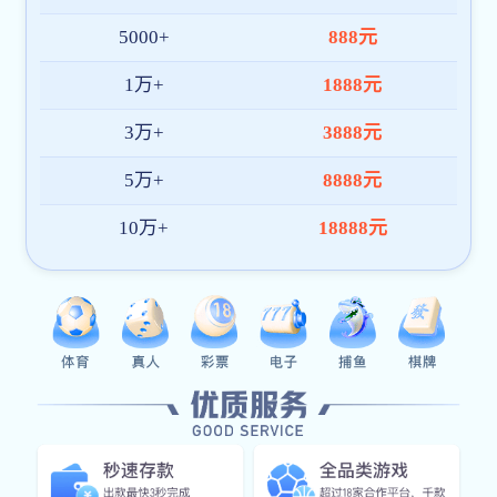
背景、其在热刺角色的重要性、预期带来的变化以及
对球队未来的影响四个方面进行详细阐述。
1、本特利个人背景
本特利是一位曾经效力于多家俱乐部的职业足球运动
员，他以出色的技术和战术意识著称。在他的职业生
涯中，本特利经历了多个不同风格和文化的足球环
境，这使得他具备了较为全面的视野与经验。无论是
在场上还是场下，他都展现出极强的领导才能和沟通
能力。
除了球场上的成就，本特利还积极参与青少年培训及
社区活动，为年轻球员提供指导。他对于足球事业的
热爱以及对年轻人的关注，使他赢得了广泛尊重。这
种背景不仅增强了他的专业素养，也让他更容易融入