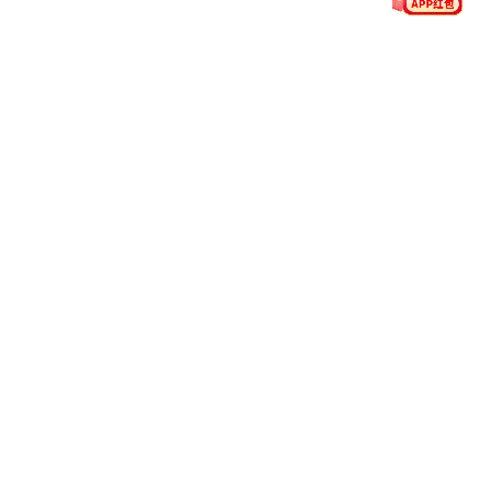
员都能充分发挥潜力，为球队争取胜利。
4、对球队未来影响
本特利作为热刺的新成员，其角色不仅限于当前赛
季，而是对整个俱乐部文化及未来发展道路产生深远
影响。通过提升团队精神和凝聚力，可以期待球队在
接下来的比赛中表现愈加稳定，一致面对各种挑战。
同时，这也是培养年轻人的重要一步，为他们提供一
个良好的成长环境，使得未来有更多优秀人才涌现出
来。
此外，与主帅及管理层之间保持良好联系也是非常关
键的一环。本特利用他的专业知识和经验，可以为决
策提供宝贵建议，有助于优化战术部署和阵容安排。
同时，这种良好的沟通机制也有助于减少潜在矛盾，