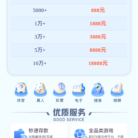
风格以及历史背景等。通过分析这些因素，我们可以
更好地理解为何这三支球队能够在激烈的竞争中脱颖
而出，并保持高效的传球表现。
1、战术体系的独特性
巴黎圣日耳曼在本赛季通过其独特的战术体系实现了
高效传球。他们采用的是以控球为主的短传配合战
术，通过不断地转移和渗透来撕扯对方防线。这种战
术不仅要求队员有极强的个人技术，同时也强调团队
之间的默契配合，确保每一次传球都能最大化地利用
场上的空间。
巴萨则延续了其“蒂基塔卡”风格，即快速短传与移动
结合，以此来控制比赛节奏。在这种打法下，队员们
需要具备极高的意识与判断力，每一次触球都要迅速