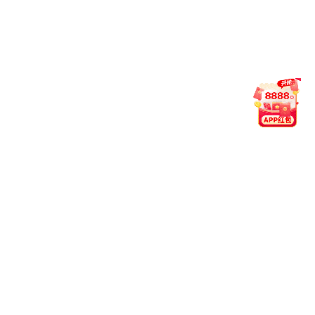
对于拜仁来说，其比赛风格具有很强侵略性，在面对
任何对手时均不会轻言放弃。他们喜欢用速度与力量
冲击敌人的防守，而同时又不失技艺细腻度。在这种
快节奏、高强度下，拜仁仍然保留着较好的控制能
力，因此才能够实现令人瞩目的高比例成功率。
4、历史背景与文化
巴黎圣日耳曼近年来凭借巨额投入迅速崛起，其背后
蕴含着雄厚资金支持及国际知名度提升带来的影响。
俱乐部投资引入顶尖教练及世界级明星，使得整个团
队无论是战术还是实力都有显著上升，这为今后的持
续发展奠定坚实基础。同时，俱乐部文化鼓励创新，
让技术流派得到充分发挥。