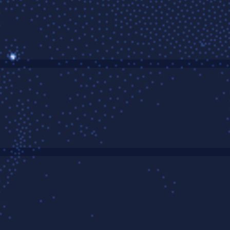
考文垂足球俱乐部近期传出消息，计划免签荷兰
一年的合同选项。这一决定引起了广泛关注，并
维纳尔杜姆曾在英超和国际赛场上展现出色的能
力。此外，考虑到他的职业生涯阶段，此次签约