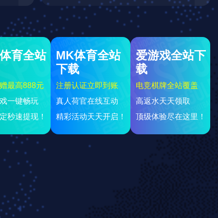
未来展望四个方面进行详细探讨，以便更好
暖，但仍存在阵容深度不足的问题。尤其是
力的球员来增强竞争力。维纳尔杜姆作为一
球队提供必要的支持。
自其他强队的挑战。在这样的背景下，引进
，将有助于提升球队在关键时刻把握比赛局
过稳健操作加强球队实力的发展战略。
练组而言是一个极大的利好。他能够胜任多
者，都能发挥出色，这将使得考文垂在战术