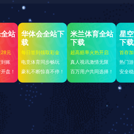
球队需求、维纳尔杜姆个人情况、潜在影响以及
地理解这一转会动态。
1、球队需求分析
考文垂足球俱乐部近年来在联赛中的表现逐渐回
在中场位置上，球队需要更多具备创造力和控制
名经验丰富的中场，可以有效填补这一空缺，为
此外，随着新赛季的临近，考文垂面临着更多来
像维纳尔杜姆这样质量高且具备比赛经验的球员
势的能力。同时，这笔交易也符合俱乐部希望通
最后，维纳尔杜姆能够适应不同战术体系，对教
个中场角色，无论是防守型中场还是进攻型组织
布置上更加灵活多变。