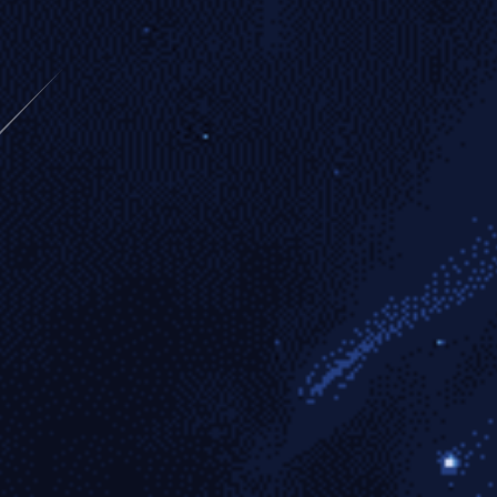
考文垂计划免签维纳尔杜姆
并考虑提供为期一年的合同
选项