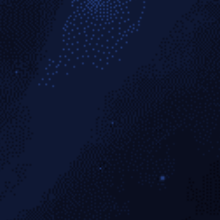
份子，他需要尽快融入团队并发挥作用。同时，
队取得更好的成绩，实现升级目标。
综上所述，“考文垂计划免签维纳尔杜姆并考虑提
的转会操作，它更体现了俱乐部对未来发展的思
前阵容，还能为长期发展奠定坚实基础。因此，
对双方来说均充满期待。
总结：
通过上述分析，我们可以看到“考文垂计划免签维
的举措不仅解决了当前阵容问题，更展示了俱乐
仅关乎单纯的一名球员，更涉及到团队构建、文
得期待的重要尝试。
最终，无论本次转会是否达成，我们都相信，通