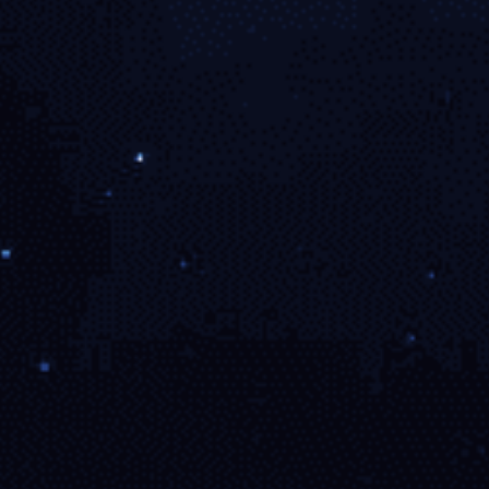
TA专家团东决展望尼克斯
王仕鹏谈姚
4-2晋级
NBA的身
2026-06-13
2026-05-12
推荐网站