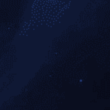
能吸引更多优秀人才加盟，共同推动球队向前发
最终，无论如何选择，都必须保持灵活性，以适
样才能保持竞争活力，实现真正意义上的“冠军梦”
总结：
综上所述，对于名嘴直言“詹姆斯不应重返湖人”
角色定位到管理层决策，再到队内配合以及战略
诸多隐忧。而这些问题如果得不到及时解决，无
都将成为发展的障碍。
因此，为了实现更长远、更可持续的发展目标，
取切实有效的措施加以改进。同时，各方共同努
更好的方向迈进。只有这样，才能为广大湖人迷