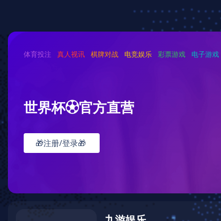
立即注册
华体会体育
官网 · 
平台
华体会体育 OFFICIAL WEBSITE
自2022年创立以来，
华体会体育
致力于为用户提
LPL在内的热门赛事直播与数据服务，广受用户