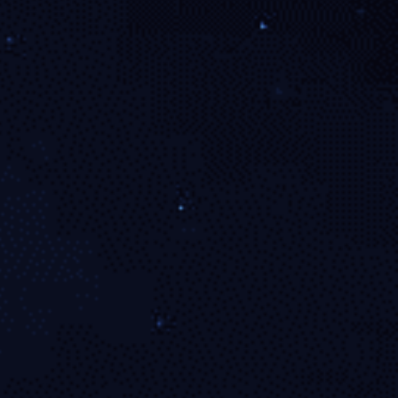
下一篇：
福克斯受伤影响发挥关键时刻他绝