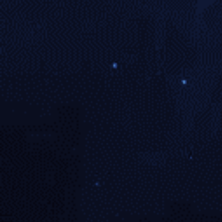
上一篇：
甜瓜回忆当年拒绝热火因为无法为…
热门推荐