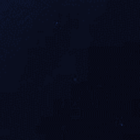
展。
应不断变化的市场环境和竞技格局。只有这
。
的观点，我们可以从多个角度进行深思。从
方向等问题，都揭示了当前湖人在运作中的
论是对老将还是年轻崭露头角的新星来说，
湖人的管理层需要认真反思当前状况，并采
力，加强沟通与合作，以推动整个团队朝着
带来真正值得期待的新赛季！