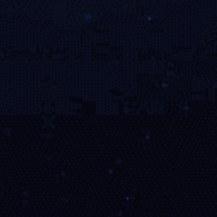
谈杰伦格林与阿
-16
华体会体育
华体会体育官方网站【KY1.AC】官网认证:手机版、app下
、登录入口、官方网站、网页版、平台、网址、地址、注
册、娱乐，华体会体育(中国)官方网站欢迎大家选择真正的
官方通道，同时我们提供全天候7x24小时在线服务，第一
时间处理各类问题，正规集团平台有保障，欢迎体验！