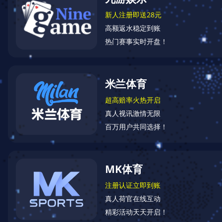
立即下载华体会体育APP
首页
/
体育新闻
/ 正文